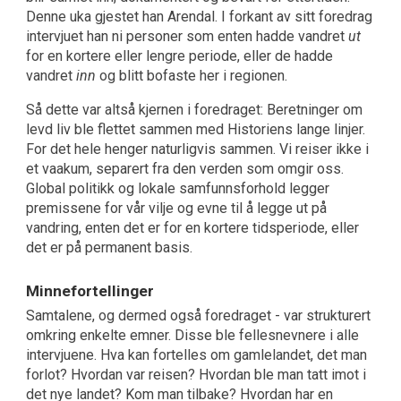
Denne uka gjestet han Arendal. I forkant av sitt foredrag
intervjuet han ni personer som enten hadde vandret
ut
for en kortere eller lengre periode, eller de hadde
vandret
inn
og blitt bofaste her i regionen.
Så dette var altså kjernen i foredraget: Beretninger om
levd liv ble flettet sammen med Historiens lange linjer.
For det hele henger naturligvis sammen. Vi reiser ikke i
et vaakum, separert fra den verden som omgir oss.
Global politikk og lokale samfunnsforhold legger
premissene for vår vilje og evne til å legge ut på
vandring, enten det er for en kortere tidsperiode, eller
det er på permanent basis.
Minnefortellinger
Samtalene, og dermed også foredraget - var strukturert
omkring enkelte emner. Disse ble fellesnevnere i alle
intervjuene. Hva kan fortelles om gamlelandet, det man
forlot? Hvordan var reisen? Hvordan ble man tatt imot i
det nye landet? Kom man tilbake? Hvordan har en