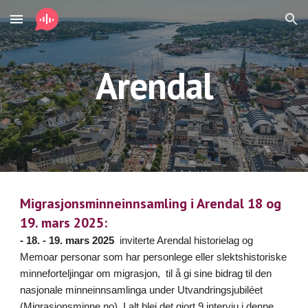
Skip to main content
Skip to navigation
Arendal
Migrasjonsminneinnsamling i Arendal 18 og
19. mars 2025:
- 18. - 19. mars 2025
inviterte Arendal historielag og
Memoar personar som har personlege eller slektshistoriske
minneforteljingar om migrasjon, til å gi sine bidrag til den
nasjonale minneinnsamlinga under Utvandringsjubiléet
(Migrasjonsminne.no). I alt blei det gjort 9 intervju i denne