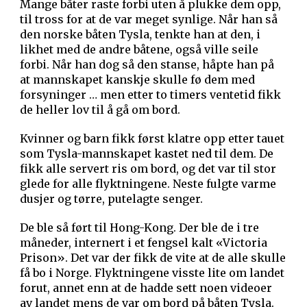
Mange båter raste forbi uten å plukke dem opp,
til tross for at de var meget synlige. Når han så
den norske båten Tysla, tenkte han at den, i
likhet med de andre båtene, også ville seile
forbi. Når han dog så den stanse, håpte han på
at mannskapet kanskje skulle fø dem med
forsyninger … men etter to timers ventetid fikk
de heller lov til å gå om bord.
Kvinner og barn fikk først klatre opp etter tauet
som Tysla-mannskapet kastet ned til dem. De
fikk alle servert ris om bord, og det var til stor
glede for alle flyktningene. Neste fulgte varme
dusjer og tørre, putelagte senger.
De ble så ført til Hong-Kong. Der ble de i tre
måneder, internert i et fengsel kalt «Victoria
Prison». Det var der fikk de vite at de alle skulle
få bo i Norge. Flyktningene visste lite om landet
forut, annet enn at de hadde sett noen videoer
av landet mens de var om bord på båten Tysla.