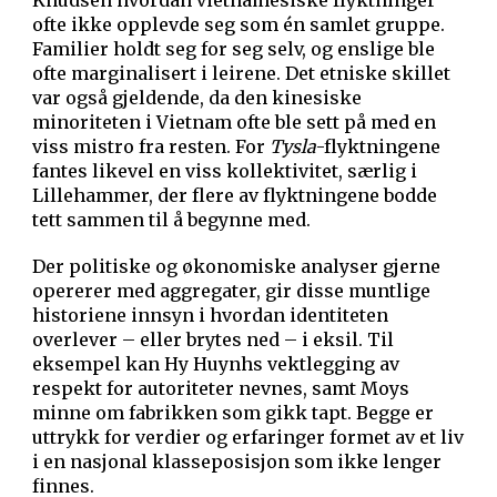
Knudsen hvordan vietnamesiske flyktninger
ofte ikke opplevde seg som én samlet gruppe.
Familier holdt seg for seg selv, og enslige ble
ofte marginalisert i leirene. Det etniske skillet
var også gjeldende, da den kinesiske
minoriteten i Vietnam ofte ble sett på med en
viss mistro fra resten. For
Tysla
-flyktningene
fantes likevel en viss kollektivitet, særlig i
Lillehammer, der flere av flyktningene bodde
tett sammen til å begynne med.
Der politiske og økonomiske analyser gjerne
opererer med aggregater, gir disse muntlige
historiene innsyn i hvordan identiteten
overlever – eller brytes ned – i eksil. Til
eksempel kan Hy Huynhs vektlegging av
respekt for autoriteter nevnes, samt Moys
minne om fabrikken som gikk tapt. Begge er
uttrykk for verdier og erfaringer formet av et liv
i en nasjonal klasseposisjon som ikke lenger
finnes.