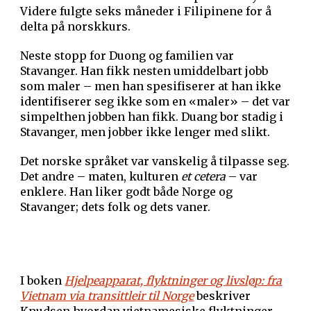
Videre fulgte seks måneder i Filipinene for å
delta på norskkurs.
Neste stopp for Duong og familien var
Stavanger. Han fikk nesten umiddelbart jobb
som maler – men han spesifiserer at han ikke
identifiserer seg ikke som en «maler» – det var
simpelthen jobben han fikk. Duang bor stadig i
Stavanger, men jobber ikke lenger med slikt.
Det norske språket var vanskelig å tilpasse seg.
Det andre – maten, kulturen
et cetera
– var
enklere. Han liker godt både Norge og
Stavanger; dets folk og dets vaner.
I boken
Hjelpeapparat, flyktninger og livsløp: fra
Vietnam via transittleir til Norge
beskriver