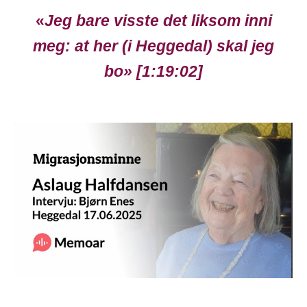
«
Jeg bare visste det liksom inni
meg: at her (i Heggedal) skal jeg
bo
» [
1
:
19
:0
2
]