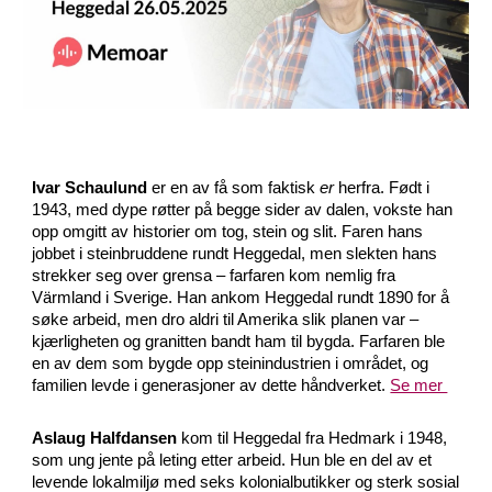
Ivar Schaulund
er en av få som faktisk
er
herfra. Født i
1943, med dype røtter på begge sider av dalen, vokste han
opp omgitt av historier om tog, stein og slit. Faren hans
jobbet i steinbruddene rundt Heggedal, men slekten hans
strekker seg over grensa – farfaren kom nemlig fra
Värmland i Sverige. Han ankom Heggedal rundt 1890 for å
søke arbeid, men dro aldri til Amerika slik planen var –
kjærligheten og granitten bandt ham til bygda. Farfaren ble
en av dem som bygde opp steinindustrien i området, og
familien levde i generasjoner av dette håndverket.
Se mer
Aslaug Halfdansen
kom til Heggedal fra Hedmark i 1948,
som ung jente på leting etter arbeid. Hun ble en del av et
levende lokalmiljø med seks kolonialbutikker og sterk sosial