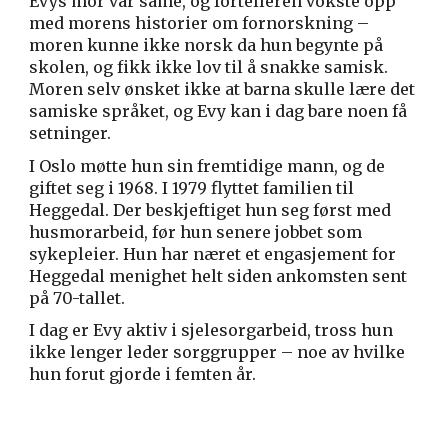
Evys mor var same, og fortelleren vokste opp
med morens historier om fornorskning –
moren kunne ikke norsk da hun begynte på
skolen, og fikk ikke lov til å snakke samisk.
Moren selv ønsket ikke at barna skulle lære det
samiske språket, og Evy kan i dag bare noen få
setninger.
I Oslo møtte hun sin fremtidige mann, og de
giftet seg i 1968. I 1979 flyttet familien til
Heggedal. Der beskjeftiget hun seg først med
husmorarbeid, før hun senere jobbet som
sykepleier. Hun har næret et engasjement for
Heggedal menighet helt siden ankomsten sent
på 70-tallet.
I dag er Evy aktiv i sjelesorgarbeid, tross hun
ikke lenger leder sorggrupper – noe av hvilke
hun forut gjorde i femten år.