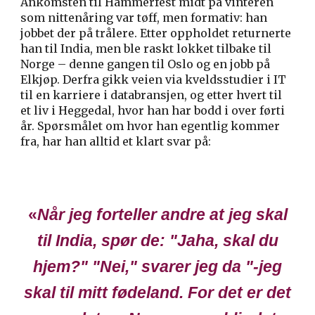
Ankomsten til Hammerfest midt på vinteren
som nittenåring var tøff, men formativ: han
jobbet der på trålere. Etter oppholdet returnerte
han til India, men ble raskt lokket tilbake til
Norge – denne gangen til Oslo og en jobb på
Elkjøp. Derfra gikk veien via kveldsstudier i IT
til en karriere i databransjen, og etter hvert til
et liv i Heggedal, hvor han har bodd i over førti
år. Spørsmålet om hvor han egentlig kommer
fra, har han alltid et klart svar på:
«
Når jeg forteller andre at jeg skal
til India, spør de: "Jaha, skal du
hjem?" "Nei," svarer jeg da "-jeg
skal til mitt fødeland
. For det er
det