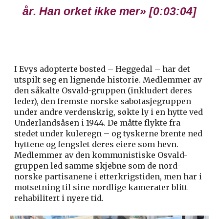
år
. Han ork
et
ikke mer» [0:
03:04
]
I Evys adopterte bosted
–
Heggedal
–
har det
utspilt seg en lignende historie. Medlemmer av
den såkalte Osvald-gruppen (inkludert deres
leder), den fremste norske sabotasjegruppen
under andre verdenskrig, søkte ly i en hytte ved
Underlandsåsen i 1944. De måtte flykte fra
stedet under kuleregn – og tyskerne brente ned
hyttene og fengslet deres eiere som hevn.
Medlemmer av den kommunistiske Osvald-
gruppen led samme skjebne som de nord-
norske partisanene i etterkrigstiden, men har i
motsetning til sine nordlige kamerater blitt
rehabilitert i nyere tid.