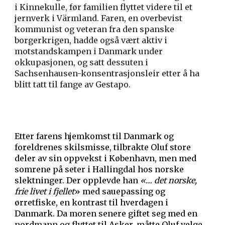
i Kinnekulle, før familien flyttet videre til et
jernverk i Värmland. Faren, en overbevist
kommunist og veteran fra den spanske
borgerkrigen, hadde også vært aktiv i
motstandskampen i Danmark under
okkupasjonen, og satt dessuten i
Sachsenhausen-konsentrasjonsleir etter å ha
blitt tatt til fange av Gestapo.
Etter farens hjemkomst til Danmark og
foreldrenes skilsmisse, tilbrakte Oluf store
deler av sin oppvekst i København, men med
somrene på seter i Hallingdal hos norske
slektninger. Der opplevde han
«… det norske,
frie livet i fjellet
» med sauepassing og
ørretfiske, en kontrast til hverdagen i
Danmark. Da moren senere giftet seg med en
nordmann og flyttet til Asker, måtte Oluf velge