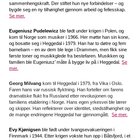
sammenhengskraft. Der stiftet hun nye forbindelser – og
bygde seg en ny tilhørighet gjennom arbeid og fellesskap.
Se mer.
Eugeniusz Pudelewicz
ble født under krigen i Polen, og
kom til Norge som musiker i 1966. Her møtte han sin kone,
og bosatte seg i Heggedal i 1979. Han har to døtre og fem
barnebarn – en av dem ble lege i Drammen, men fikk sine
første toner og musikkglede fra bestefaren. Musikken og
familien ble Eugeniusz’ måte å bygge liv på i Heggedal.
Se
mer.
Georg Milvang
kom til Heggedal i 1979, fra
Vika i Oslo.
Faren hans var russisk flyktning. Han forteller om farens
dramatiske flukt fra Russland etter revolusjonen og
familiens etablering i Norge. Hans egen yrkesvei ble lærer
og skipper. Han reflekterer over identitet, stedstilhørighet og
de mange endringene Heggedal har gjennomgått.
Se mer.
Evy Kjønigsen
ble født under tvangsevakueringen i
Finnmark i 1944. Etter krigen vokste hun opp i Båtsfjord, i et