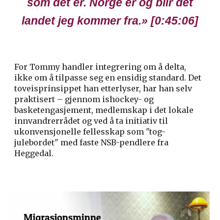
som det er. Norge er og blir det
landet jeg kommer fra.
» [0:
45
:
06
]
For Tommy handler integrering om å delta,
ikke om å tilpasse seg en ensidig standard. Det
toveisprinsippet han etterlyser, har han selv
praktisert – gjennom ishockey- og
basketengasjement, medlemskap i det lokale
innvandrerrådet og ved å ta initiativ til
ukonvensjonelle fellesskap som "tog-
julebordet" med faste NSB-pendlere fra
Heggedal.