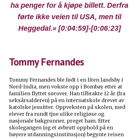
ha penger for å kjøpe billett. Derfra
førte ikke veien til USA, men til
Heggedal.
» [
0:04:59
]-[0:0
6
:
23
]
Tommy Fernandes
Tommy Fernandes ble født i en liten landsby i
Nord-India, men vokste opp i Bombay etter at
familien flyttet sørover. Han tilbrakte 12 år (fra
seksårsalderen) på en internatskole drevet av
katolske jesuitter. Oppveksten på skolen, med
elever fra rundt tjue ulike religiøse og
nasjonale bakgrunner, preget ham. Etter
skolegangen (og et avbrutt opphold på en
høyere utdanningsinstitusjon) begynte reisen