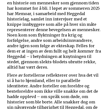
en historie om mennesker som gjennom tiden
har kommet for å bli. I løpet av sommeren 2025
har Memoar, i samarbeid med Heggedal
historielag, samlet inn intervjuer med et
knippe innbyggere som alle på hver sin måte
representerer denne bevegelsen av mennesker.
Noen kom som flyktninger fra krig og
forfølgelse, andre som arbeidsinnvandrere,
andre igjen som følge av ekteskap. Felles for
dem er at ingen av dem fullt og helt
kommer
fra
Heggedal
– i betydningen at knytningen til
stedet, gjennom slekts-blodets ubrutte rekke,
alltid har vært deres.
Flere av fortellerne reflekterer over hva det vil
si å ha to hjemland, eller to parallelle
identiteter. Andre forteller om foreldre og
besteforeldre som ikke ville snakke om det de
hadde opplevd – om språk som døde, om
historier som ble borte. Alle snakker dog om
sin nåværende tilhørighet til Heggedal, om de