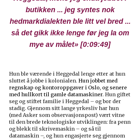
butikken ... jeg syntes nok
hedmarkdialekten ble litt vel bred ...
så det gikk ikke lenge før jeg la om
mye av målet
» [
0
:
09
:
49
]
Hun ble værende i Heggedal lenge etter at hun
sluttet å jobbe i kolonialen.
Hun jobbet
med
regnskap og kontoroppgaver i Oslo, og senere
med hullkort til gamle datamaskiner
. Hun giftet
seg og stiftet familie i Heggedal – og bor der
stadig. Gjennom sitt lange yrkesliv har hun
(med Asker som observasjonspost) vært vitne
til den brede teknologiske utviklingen: fra penn
og blekk til skrivemaskin – og så til
datamaskin –, og hun engasjerte seg gjennom