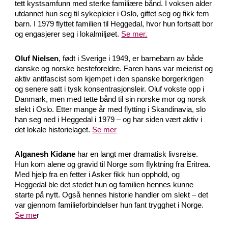
tett kystsamfunn med sterke familiære bånd. I voksen alder
utdannet hun seg til sykepleier i Oslo, giftet seg og fikk fem
barn. I 1979 flyttet familien til Heggedal, hvor hun fortsatt bor
og engasjerer seg i lokalmiljøet.
Se mer.
Oluf Nielsen
, født i Sverige i 1949, er barnebarn av både
danske og norske besteforeldre. Faren hans var meierist og
aktiv antifascist som kjempet i den spanske borgerkrigen
og senere satt i tysk konsentrasjonsleir. Oluf vokste opp i
Danmark, men med tette bånd til sin norske mor og norsk
slekt i Oslo. Etter mange år med flytting i Skandinavia, slo
han seg ned i Heggedal i 1979 – og har siden vært aktiv i
det lokale historielaget.
Se mer
Alganesh Kidane
har en langt mer dramatisk livsreise.
Hun kom alene og gravid til Norge som flyktning fra Eritrea.
Med hjelp fra en fetter i Asker fikk hun opphold, og
Heggedal ble det stedet hun og familien hennes kunne
starte på nytt. Også hennes historie handler om slekt – det
var gjennom familieforbindelser hun fant trygghet i Norge.
Se me
r